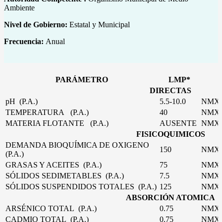
Ambiente
Nivel de Gobierno:
Estatal y Municipal
Frecuencia:
Anual
PARÁMETRO
LMP*
DIRECTAS
pH (P.A.)
5.5-10.0
NMX-
TEMPERATURA (P.A.)
40
NMX-
MATERIA FLOTANTE (P.A.)
AUSENTE
NMX-
FISICOQUIMICOS
DEMANDA BIOQUÍMICA DE OXIGENO
150
NMX-
(P.A.)
GRASAS Y ACEITES (P.A.)
75
NMX-
SÓLIDOS SEDIMETABLES (P.A.)
7.5
NMX-
SÓLIDOS SUSPENDIDOS TOTALES (P.A.)
125
NMX-
ABSORCIÓN ATOMICA
ARSÉNICO TOTAL (P.A.)
0.75
NMX-
CADMIO TOTAL (P.A.)
0.75
NMX-