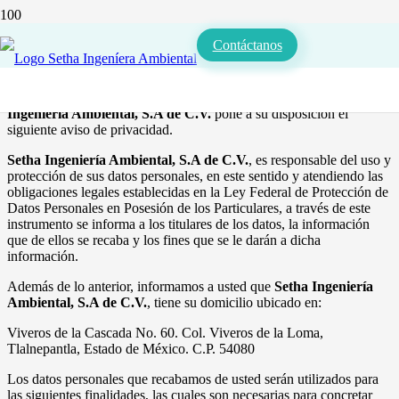
AVISO DE PRIVACIDAD
Contáctanos
De conformidad con lo establecido en la Ley Federal de Protección
de Datos Personales en Posesión de los Particulares,
Setha
Ingeniería Ambiental, S.A de C.V.
pone a su disposición el
siguiente aviso de privacidad.
Setha Ingeniería Ambiental, S.A de C.V.
, es responsable del uso y
protección de sus datos personales, en este sentido y atendiendo las
obligaciones legales establecidas en la Ley Federal de Protección de
Datos Personales en Posesión de los Particulares, a través de este
instrumento se informa a los titulares de los datos, la información
que de ellos se recaba y los fines que se le darán a dicha
información.
Además de lo anterior, informamos a usted que
Setha Ingeniería
Ambiental, S.A de C.V.
, tiene su domicilio ubicado en:
Viveros de la Cascada No. 60. Col. Viveros de la Loma,
Tlalnepantla, Estado de México. C.P. 54080
Los datos personales que recabamos de usted serán utilizados para
las siguientes finalidades, las cuales son necesarias para concretar